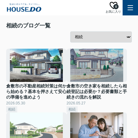
0
お気に入り
相続のブログ一覧
倉敷市の不動産相続対策は何か
倉敷市の空き家を相続したら相
ら始める？基本を押さえて安心
続登記は必要か？必要書類と手
の準備を進めよう
続きの流れを解説
2026.05.30
2026.05.27
相続
相続