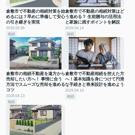
倉敷市で不動産の相続対策を始
倉敷市で不動産の相続対策はど
めるには？早めに準備して安心
う進める？ 生前贈与の活用法
の引き継ぎを実現
と家族に残すポイントを解説
2026.05.06
2026.04.14
相続
相続
倉敷市の相続不動産を遠方から
倉敷市で不動産相続を控えた方
売却したい方へ！ 事情に合う
へ！基本知識を身につけて円滑
方法でスムーズな売却を進める
な手続きと将来設計を進めよう
コツ
2026.04.10
2026.04.13
相続
相続