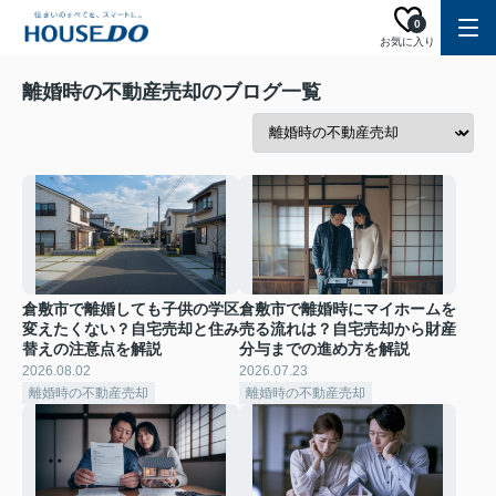
0
お気に入り
離婚時の不動産売却のブログ一覧
倉敷市で離婚しても子供の学区
倉敷市で離婚時にマイホームを
変えたくない？自宅売却と住み
売る流れは？自宅売却から財産
替えの注意点を解説
分与までの進め方を解説
2026.08.02
2026.07.23
離婚時の不動産売却
離婚時の不動産売却