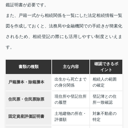
鑑証明書が必要です。
また、戸籍一式から相続関係を一覧にした法定相続情報一覧
図を作成しておくと、法務局や金融機関での手続きが簡素化
されるため、相続登記の際にも活用しやすい制度といえま
す。
確認できるポ
書類の種類
主な内容
イント
出生から死亡まで
相続人の範囲
戸籍謄本・除籍謄本
の身分関係
の確定
現住所や登記住所
登記簿との住
住民票・住民票除票
の履歴
所一致確認
土地建物の所在・
対象不動産の
固定資産評価証明書
評価額
特定