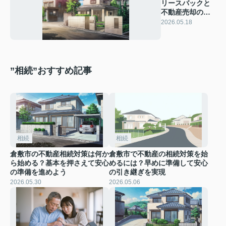
リースバックと
不動産売却の違
いは？比較で分
2026.05.18
かる選び方
”相続”おすすめ記事
相続
相続
倉敷市の不動産相続対策は何か
倉敷市で不動産の相続対策を始
ら始める？基本を押さえて安心
めるには？早めに準備して安心
の準備を進めよう
の引き継ぎを実現
2026.05.30
2026.05.06