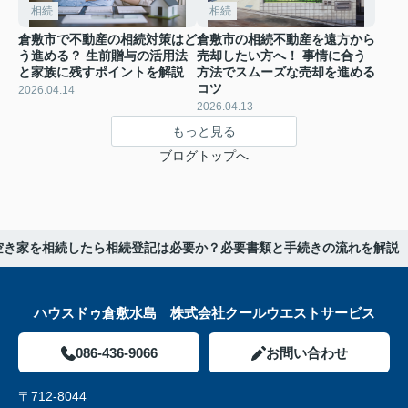
相続
相続
倉敷市で不動産の相続対策はど
倉敷市の相続不動産を遠方から
う進める？ 生前贈与の活用法
売却したい方へ！ 事情に合う
と家族に残すポイントを解説
方法でスムーズな売却を進める
コツ
2026.04.14
2026.04.13
もっと見る
ブログトップへ
空き家を相続したら相続登記は必要か？必要書類と手続きの流れを解説
ハウスドゥ倉敷水島 株式会社クールウエストサービス
086-436-9066
お問い合わせ
〒712-8044