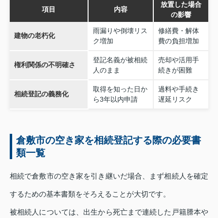
放置した場合
項目
内容
の影響
雨漏りや倒壊リス
修繕費・解体
建物の老朽化
ク増加
費の負担増加
登記名義が被相続
売却や活用手
権利関係の不明確さ
人のまま
続きが困難
取得を知った日か
過料や手続き
相続登記の義務化
ら3年以内申請
遅延リスク
倉敷市の空き家を相続登記する際の必要書
類一覧
相続で倉敷市の空き家を引き継いだ場合、まず相続人を確定
するための基本書類をそろえることが大切です。
被相続人については、出生から死亡まで連続した戸籍謄本や