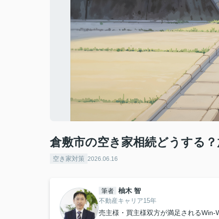
倉敷市の空き家相続どうする？
空き家対策
2026.06.16
柚木 智
筆者
不動産キャリア15年
売主様・買主様双方が満足されるWin