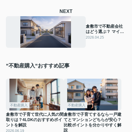
NEXT
倉敷市で不動産会社
はどう選ぶ？ マイホ
ーム購入のポイント
2026.04.25
を初心者向けに解説
”不動産購入”おすすめ記事
不動産購入
不動産購入
倉敷市で子育て世代に人気の間
倉敷市で子育てするなら一戸建
取りは？4LDKのおすすめポイ
てとマンションどちらが安心？
ントを解説
比較ポイントを分かりやすく解
説
2026.06.19