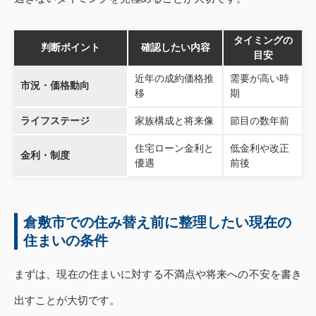
タイミングの
判断ポイント
確認したい内容
目安
近年の成約価格推
需要が高い時
市況・価格動向
移
期
ライフステージ
家族構成と将来像
節目の数年前
住宅ローン金利と
低金利や改正
金利・制度
優遇
前後
倉敷市での住み替え前に整理したい現在の
住まいの条件
まずは、現在の住まいに対する不満点や将来への不安を書き
出すことが大切です。