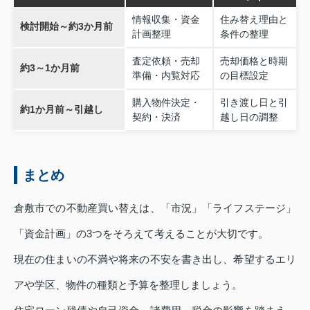
情報収集・資金
住み替え理由と
検討開始～約3か月前
計画整理
条件の整理
査定依頼・売却
売却価格と時期
約3～1か月前
準備・内覧対応
の目標設定
購入物件決定・
引き渡し日と引
約1か月前～引越し
契約・決済
越し日の調整
まとめ
倉敷市での不動産買い替えは、「市況」「ライフステージ」
「資金計画」の3つをそろえて考えることが大切です。
現在の住まいの不満や将来の不安を書き出し、希望するエリ
アや学区、物件の種類と予算を整理しましょう。