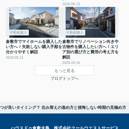
2026.06.13
不動産購入
不動産購入
倉敷市でマイホームを購入した
倉敷市でリノベーション向き中
い方へ！失敗しない購入手順を
古物件を購入したい方へ！エリ
分かりやすく解説
ア別の選び方と費用の考え方を
解説
2026.05.21
2026.05.16
もっと見る
ブログトップへ
つが良いタイミング？ 住み替えの進め方と後悔しない時期の見極め方
ハウスドゥ倉敷水島 株式会社クールウエストサービス