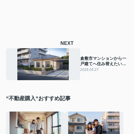
NEXT
倉敷市マンションから一
戸建てへ住み替えたい方
へ？ 資金計画と流れを押
2026.04.27
さえて倉敷市で理想の家
探し
”不動産購入”おすすめ記事