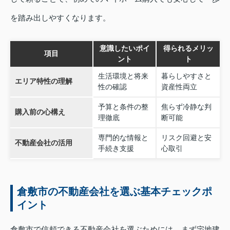
を踏み出しやすくなります。
意識したいポイ
得られるメリッ
項目
ント
ト
生活環境と将来
暮らしやすさと
エリア特性の理解
性の確認
資産性両立
予算と条件の整
焦らず冷静な判
購入前の心構え
理徹底
断可能
専門的な情報と
リスク回避と安
不動産会社の活用
手続き支援
心取引
倉敷市の不動産会社を選ぶ基本チェックポ
イント
倉敷市で信頼できる不動産会社を選ぶためには、まず宅地建