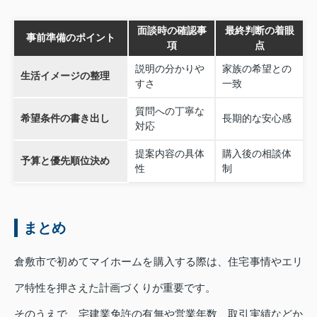
面談時の確認事
最終判断の着眼
事前準備のポイント
項
点
説明の分かりや
家族の希望との
生活イメージの整理
すさ
一致
質問への丁寧な
希望条件の書き出し
長期的な安心感
対応
提案内容の具体
購入後の相談体
予算と優先順位決め
性
制
まとめ
倉敷市で初めてマイホームを購入する際は、住宅事情やエリ
ア特性を押さえた計画づくりが重要です。
そのうえで、宅建業免許の有無や営業年数、取引実績などか