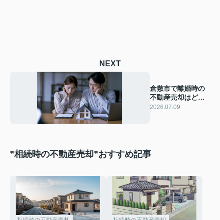
NEXT
倉敷市で離婚時の
不動産売却はどう
する？相談窓口の
2026.07.09
選び方と注意点
”相続時の不動産売却”おすすめ記事
相続時の不動産売却
相続時の不動産売却