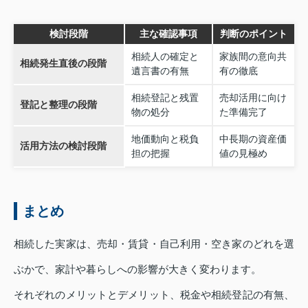
検討段階
主な確認事項
判断のポイント
相続人の確定と
家族間の意向共
相続発生直後の段階
遺言書の有無
有の徹底
相続登記と残置
売却活用に向け
登記と整理の段階
物の処分
た準備完了
地価動向と税負
中長期の資産価
活用方法の検討段階
担の把握
値の見極め
まとめ
相続した実家は、売却・賃貸・自己利用・空き家のどれを選
ぶかで、家計や暮らしへの影響が大きく変わります。
それぞれのメリットとデメリット、税金や相続登記の有無、