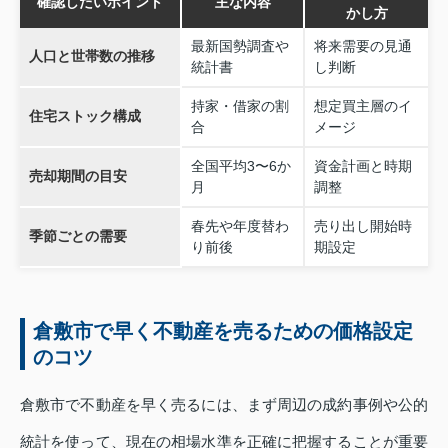
確認したいポイント
主な内容
かし方
最新国勢調査や
将来需要の見通
人口と世帯数の推移
統計書
し判断
持家・借家の割
想定買主層のイ
住宅ストック構成
合
メージ
全国平均3〜6か
資金計画と時期
売却期間の目安
月
調整
春先や年度替わ
売り出し開始時
季節ごとの需要
り前後
期設定
倉敷市で早く不動産を売るための価格設定
のコツ
倉敷市で不動産を早く売るには、まず周辺の成約事例や公的
統計を使って、現在の相場水準を正確に把握することが重要