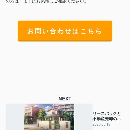
の方は、まずはお気軽にご相談ください。
お問い合わせはこちら
NEXT
リースバックと
不動産売却の違
いは？比較で分
2026.05.18
かる選び方